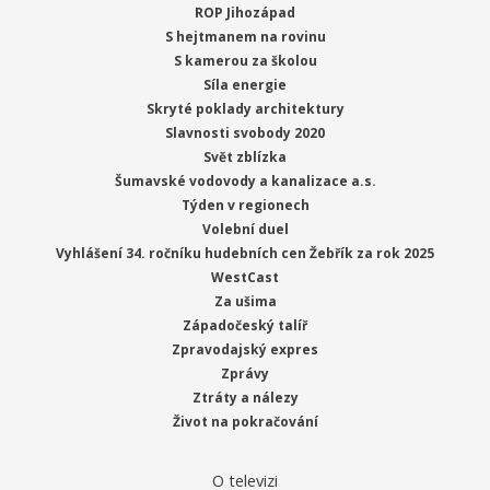
ROP Jihozápad
S hejtmanem na rovinu
S kamerou za školou
Síla energie
Skryté poklady architektury
Slavnosti svobody 2020
Svět zblízka
Šumavské vodovody a kanalizace a.s.
Týden v regionech
Volební duel
Vyhlášení 34. ročníku hudebních cen Žebřík za rok 2025
WestCast
Za ušima
Západočeský talíř
Zpravodajský expres
Zprávy
Ztráty a nálezy
Život na pokračování
O televizi