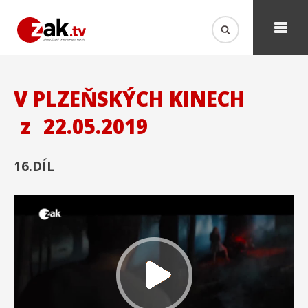
V PLZEŇSKÝCH KINECH
z
22.05.2019
16.DÍL