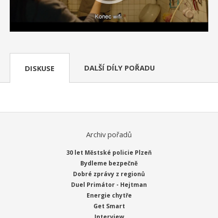
DALŠÍ DÍLY POŘADU
DISKUSE
Archiv pořadů
30 let Městské policie Plzeň
Bydleme bezpečně
Dobré zprávy z regionů
Duel Primátor - Hejtman
Energie chytře
Get Smart
Interview