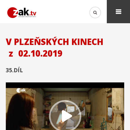
V PLZEŇSKÝCH KINECH
z
02.10.2019
35.DÍL