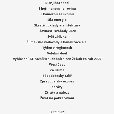
ROP Jihozápad
S hejtmanem na rovinu
S kamerou za školou
Síla energie
Skryté poklady architektury
Slavnosti svobody 2020
Svět zblízka
Šumavské vodovody a kanalizace a.s.
Týden v regionech
Volební duel
Vyhlášení 34. ročníku hudebních cen Žebřík za rok 2025
WestCast
Za ušima
Západočeský talíř
Zpravodajský expres
Zprávy
Ztráty a nálezy
Život na pokračování
O televizi