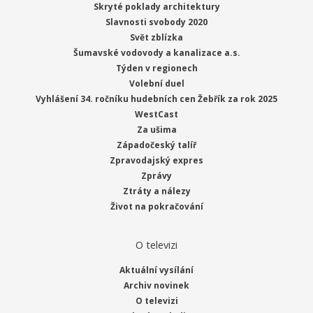
Skryté poklady architektury
Slavnosti svobody 2020
Svět zblízka
Šumavské vodovody a kanalizace a.s.
Týden v regionech
Volební duel
Vyhlášení 34. ročníku hudebních cen Žebřík za rok 2025
WestCast
Za ušima
Západočeský talíř
Zpravodajský expres
Zprávy
Ztráty a nálezy
Život na pokračování
O televizi
Aktuální vysílání
Archiv novinek
O televizi