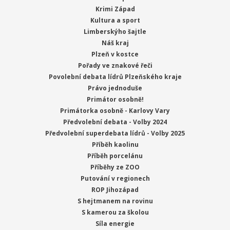
Krimi Západ
Kultura a sport
Limberskýho šajtle
Náš kraj
Plzeň v kostce
Pořady ve znakové řeči
Povolební debata lídrů Plzeňského kraje
Právo jednoduše
Primátor osobně!
Primátorka osobně - Karlovy Vary
Předvolební debata - Volby 2024
Předvolební superdebata lídrů - Volby 2025
Příběh kaolinu
Příběh porcelánu
Příběhy ze ZOO
Putování v regionech
ROP Jihozápad
S hejtmanem na rovinu
S kamerou za školou
Síla energie