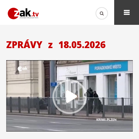
ZPRÁVY
z
18.05.2026