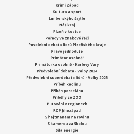
Krimi Západ
Kultura a sport
Limberskýho šajtle
Náš kraj
Plzeň v kostce
Pořady ve znakové řeči
Povolební debata lídrů Plzeňského kraje
Právo jednoduše
Primátor osobně!
Primátorka osobně - Karlovy Vary
Předvolební debata - Volby 2024
Předvolební superdebata lídrů - Volby 2025
Příběh kaolinu
Příběh porcelánu
Příběhy ze ZOO
Putování v regionech
ROP Jihozápad
S hejtmanem na rovinu
S kamerou za školou
Síla energie