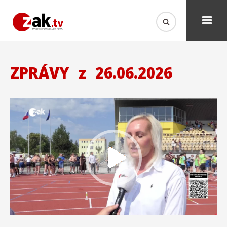
ZPRÁVY
z
26.06.2026