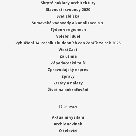
Skryté poklady architektury
Slavnosti svobody 2020
Svět zblízka
Šumavské vodovody a kanalizace a.s.
Týden v regionech
Volební duel
Vyhlášení 34. ročníku hudebních cen Žebřík za rok 2025
WestCast
Za ušima
Západočeský talíř
Zpravodajský expres
Zprávy
Ztráty a nálezy
Život na pokračování
O televizi
Aktuální vysílání
Archiv novinek
O televizi