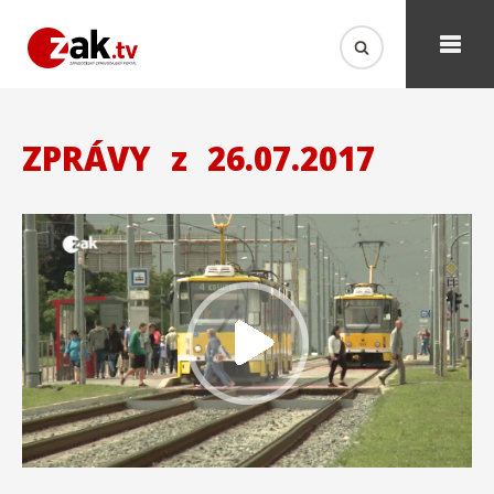
ZPRÁVY
z
26.07.2017