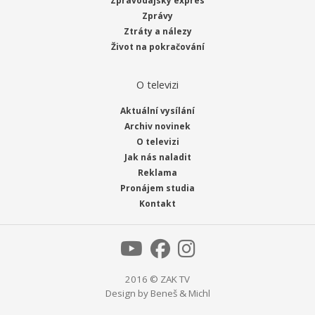
Zpravodajský expres
Zprávy
Ztráty a nálezy
Život na pokračování
O televizi
Aktuální vysílání
Archiv novinek
O televizi
Jak nás naladit
Reklama
Pronájem studia
Kontakt
2016 © ZAK TV
Design by
Beneš & Michl