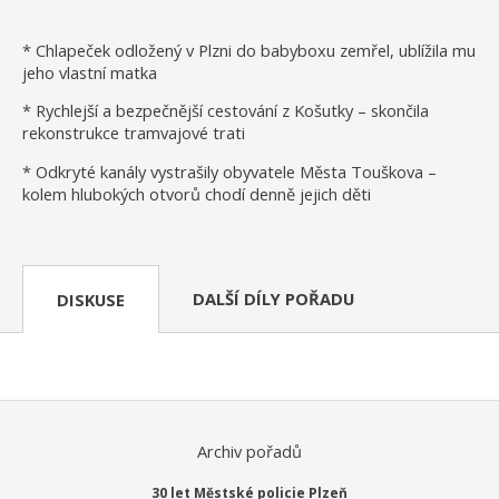
* Chlapeček odložený v Plzni do babyboxu zemřel, ublížila mu
jeho vlastní matka
* Rychlejší a bezpečnější cestování z Košutky – skončila
rekonstrukce tramvajové trati
* Odkryté kanály vystrašily obyvatele Města Touškova –
kolem hlubokých otvorů chodí denně jejich děti
DALŠÍ DÍLY POŘADU
DISKUSE
Archiv pořadů
30 let Městské policie Plzeň