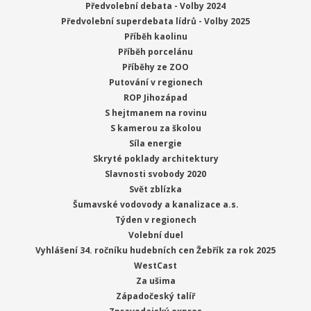
Předvolební debata - Volby 2024
Předvolební superdebata lídrů - Volby 2025
Příběh kaolinu
Příběh porcelánu
Příběhy ze ZOO
Putování v regionech
ROP Jihozápad
S hejtmanem na rovinu
S kamerou za školou
Síla energie
Skryté poklady architektury
Slavnosti svobody 2020
Svět zblízka
Šumavské vodovody a kanalizace a.s.
Týden v regionech
Volební duel
Vyhlášení 34. ročníku hudebních cen Žebřík za rok 2025
WestCast
Za ušima
Západočeský talíř