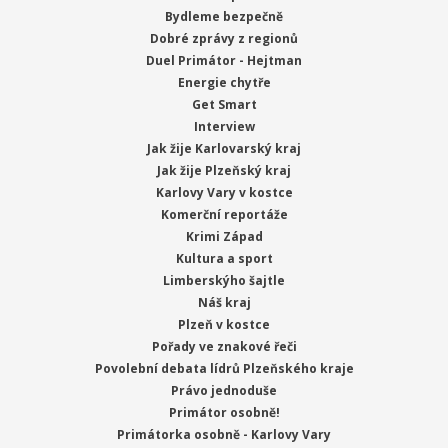
Bydleme bezpečně
Dobré zprávy z regionů
Duel Primátor - Hejtman
Energie chytře
Get Smart
Interview
Jak žije Karlovarský kraj
Jak žije Plzeňský kraj
Karlovy Vary v kostce
Komerční reportáže
Krimi Západ
Kultura a sport
Limberskýho šajtle
Náš kraj
Plzeň v kostce
Pořady ve znakové řeči
Povolební debata lídrů Plzeňského kraje
Právo jednoduše
Primátor osobně!
Primátorka osobně - Karlovy Vary