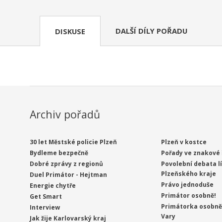
DALŠÍ DÍLY POŘADU
DISKUSE
Archiv pořadů
30 let Městské policie Plzeň
Plzeň v kostce
Bydleme bezpečně
Pořady ve znakové 
Dobré zprávy z regionů
Povolební debata l
Plzeňského kraje
Duel Primátor - Hejtman
Právo jednoduše
Energie chytře
Primátor osobně!
Get Smart
Primátorka osobně 
Interview
Vary
Jak žije Karlovarský kraj