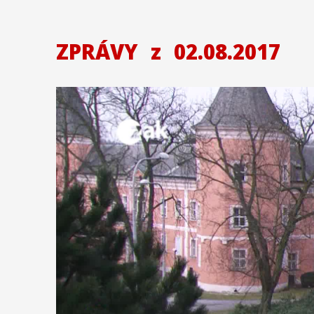
ZPRÁVY
z
02.08.2017