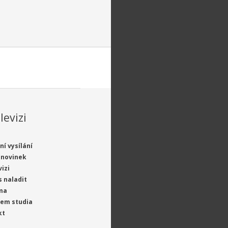
levizi
ní vysílání
 novinek
vizi
s naladit
ma
jem studia
kt