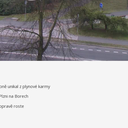
bně unikal z plynové karmy
Plzni na Borech
opravě roste