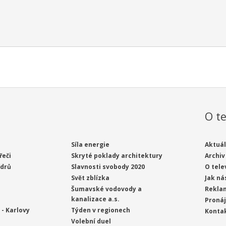
O te
Síla energie
Aktuál
řeči
Skryté poklady architektury
Archiv
ídrů
Slavnosti svobody 2020
O tele
Svět zblízka
Jak ná
Šumavské vodovody a
Rekla
kanalizace a.s.
Proná
- Karlovy
Týden v regionech
Konta
Volební duel