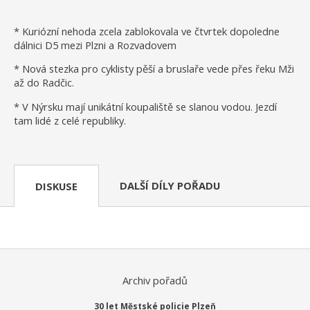
* Kuriózní nehoda zcela zablokovala ve čtvrtek dopoledne
dálnici D5 mezi Plzni a Rozvadovem
* Nová stezka pro cyklisty pěší a bruslaře vede přes řeku Mži
až do Radčic.
* V Nýrsku mají unikátní koupaliště se slanou vodou. Jezdí
tam lidé z celé republiky.
DALŠÍ DÍLY POŘADU
DISKUSE
Archiv pořadů
30 let Městské policie Plzeň