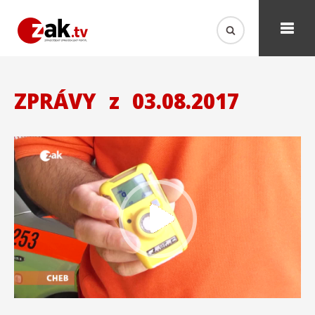
ZPRÁVY
z
03.08.2017