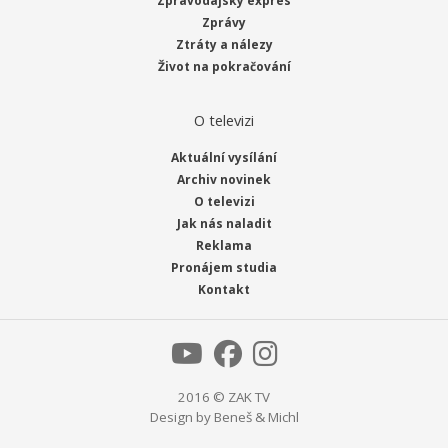
Zpravodajský expres
Zprávy
Ztráty a nálezy
Život na pokračování
O televizi
Aktuální vysílání
Archiv novinek
O televizi
Jak nás naladit
Reklama
Pronájem studia
Kontakt
2016 © ZAK TV
Design by
Beneš & Michl