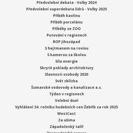
Předvolební debata - Volby 2024
Předvolební superdebata lídrů - Volby 2025
Příběh kaolinu
Příběh porcelánu
Příběhy ze ZOO
Putování v regionech
ROP Jihozápad
S hejtmanem na rovinu
S kamerou za školou
Síla energie
Skryté poklady architektury
Slavnosti svobody 2020
Svět zblízka
Šumavské vodovody a kanalizace a.s.
Týden v regionech
Volební duel
Vyhlášení 34. ročníku hudebních cen Žebřík za rok 2025
WestCast
Za ušima
Západočeský talíř