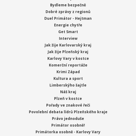
Bydleme bezpečně
Dobré zprávy z regionů
Duel Primátor - Hejtman
Energie chytře
Get Smart
Interview
Jak žije Karlovarský kraj
Jak žije Plzeňský kraj
Karlovy Vary v kostce
Komerční reportáže
Krimi Západ
Kultura a sport
Limberskýho šajtle
Náš kraj
Plzeň v kostce
Pořady ve znakové řeči
Povolební debata lídrů Plzeňského kraje
Právo jednoduše
Primátor osobně!
Primátorka osobně - Karlovy Vary