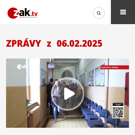
ZPRÁVY
z
06.02.2025