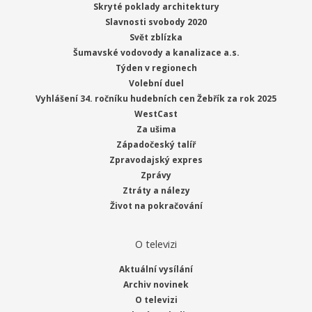
Skryté poklady architektury
Slavnosti svobody 2020
Svět zblízka
Šumavské vodovody a kanalizace a.s.
Týden v regionech
Volební duel
Vyhlášení 34. ročníku hudebních cen Žebřík za rok 2025
WestCast
Za ušima
Západočeský talíř
Zpravodajský expres
Zprávy
Ztráty a nálezy
Život na pokračování
O televizi
Aktuální vysílání
Archiv novinek
O televizi