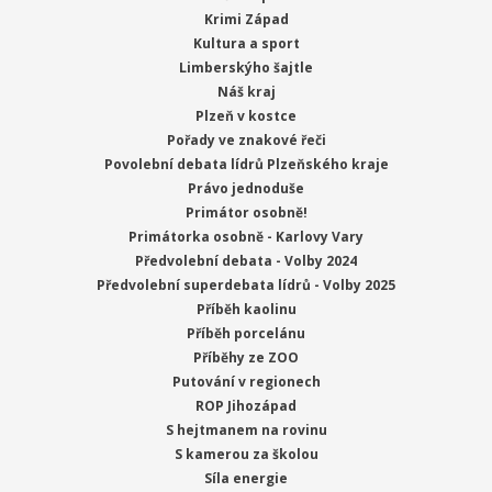
Krimi Západ
Kultura a sport
Limberskýho šajtle
Náš kraj
Plzeň v kostce
Pořady ve znakové řeči
Povolební debata lídrů Plzeňského kraje
Právo jednoduše
Primátor osobně!
Primátorka osobně - Karlovy Vary
Předvolební debata - Volby 2024
Předvolební superdebata lídrů - Volby 2025
Příběh kaolinu
Příběh porcelánu
Příběhy ze ZOO
Putování v regionech
ROP Jihozápad
S hejtmanem na rovinu
S kamerou za školou
Síla energie