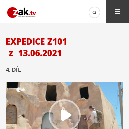
EXPEDICE Z101
z
13.06.2021
4. DÍL