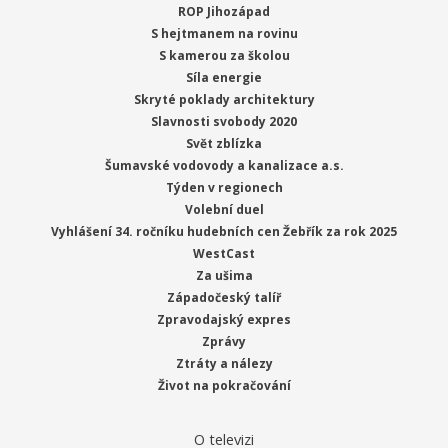
ROP Jihozápad
S hejtmanem na rovinu
S kamerou za školou
Síla energie
Skryté poklady architektury
Slavnosti svobody 2020
Svět zblízka
Šumavské vodovody a kanalizace a.s.
Týden v regionech
Volební duel
Vyhlášení 34. ročníku hudebních cen Žebřík za rok 2025
WestCast
Za ušima
Západočeský talíř
Zpravodajský expres
Zprávy
Ztráty a nálezy
Život na pokračování
O televizi