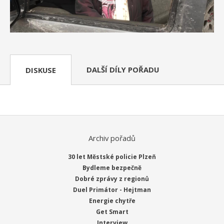
DALŠÍ DÍLY POŘADU
DISKUSE
Archiv pořadů
30 let Městské policie Plzeň
Bydleme bezpečně
Dobré zprávy z regionů
Duel Primátor - Hejtman
Energie chytře
Get Smart
Interview