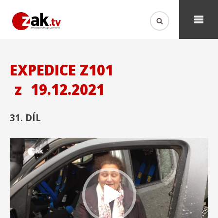
EXPEDICE Z101
z
19.12.2021
31. DÍL