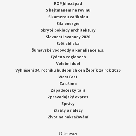
ROP Jihozápad
S hejtmanem na rovinu
S kamerou za školou
Síla energie
Skryté poklady architektury
Slavnosti svobody 2020
Svět zblízka
Šumavské vodovody a kanalizace a.s.
Týden v regionech
Volební duel
Vyhlášení 34. ročníku hudebních cen Žebřík za rok 2025
WestCast
Za ušima
Západočeský talíř
Zpravodajský expres
Zprávy
Ztráty a nálezy
Život na pokračování
O televizi