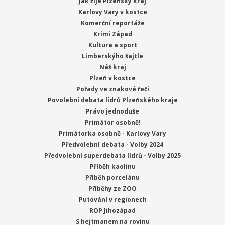
Jak žije Plzeňský kraj
Karlovy Vary v kostce
Komerční reportáže
Krimi Západ
Kultura a sport
Limberskýho šajtle
Náš kraj
Plzeň v kostce
Pořady ve znakové řeči
Povolební debata lídrů Plzeňského kraje
Právo jednoduše
Primátor osobně!
Primátorka osobně - Karlovy Vary
Předvolební debata - Volby 2024
Předvolební superdebata lídrů - Volby 2025
Příběh kaolinu
Příběh porcelánu
Příběhy ze ZOO
Putování v regionech
ROP Jihozápad
S hejtmanem na rovinu