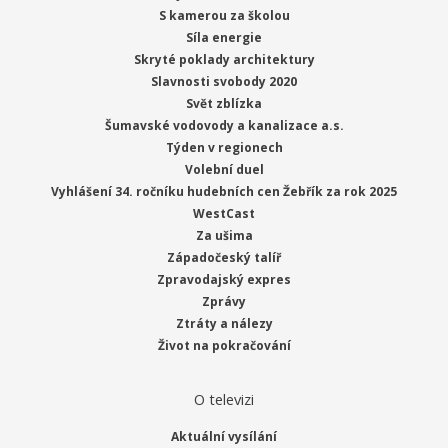
S kamerou za školou
Síla energie
Skryté poklady architektury
Slavnosti svobody 2020
Svět zblízka
Šumavské vodovody a kanalizace a.s.
Týden v regionech
Volební duel
Vyhlášení 34. ročníku hudebních cen Žebřík za rok 2025
WestCast
Za ušima
Západočeský talíř
Zpravodajský expres
Zprávy
Ztráty a nálezy
Život na pokračování
O televizi
Aktuální vysílání