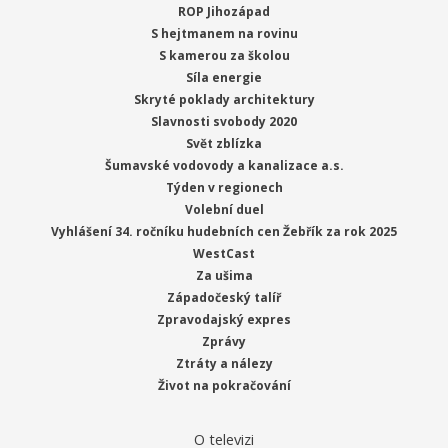
ROP Jihozápad
S hejtmanem na rovinu
S kamerou za školou
Síla energie
Skryté poklady architektury
Slavnosti svobody 2020
Svět zblízka
Šumavské vodovody a kanalizace a.s.
Týden v regionech
Volební duel
Vyhlášení 34. ročníku hudebních cen Žebřík za rok 2025
WestCast
Za ušima
Západočeský talíř
Zpravodajský expres
Zprávy
Ztráty a nálezy
Život na pokračování
O televizi