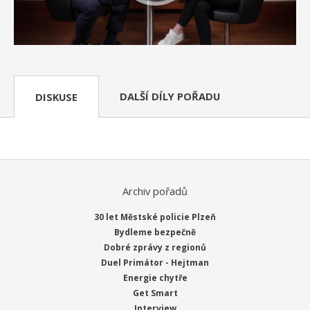
DALŠÍ DÍLY POŘADU
DISKUSE
Archiv pořadů
30 let Městské policie Plzeň
Bydleme bezpečně
Dobré zprávy z regionů
Duel Primátor - Hejtman
Energie chytře
Get Smart
Interview