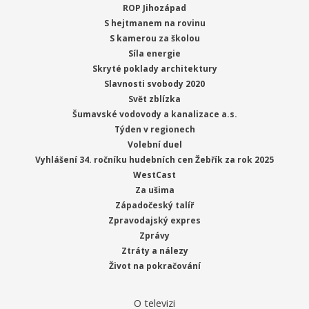
ROP Jihozápad
S hejtmanem na rovinu
S kamerou za školou
Síla energie
Skryté poklady architektury
Slavnosti svobody 2020
Svět zblízka
Šumavské vodovody a kanalizace a.s.
Týden v regionech
Volební duel
Vyhlášení 34. ročníku hudebních cen Žebřík za rok 2025
WestCast
Za ušima
Západočeský talíř
Zpravodajský expres
Zprávy
Ztráty a nálezy
Život na pokračování
O televizi