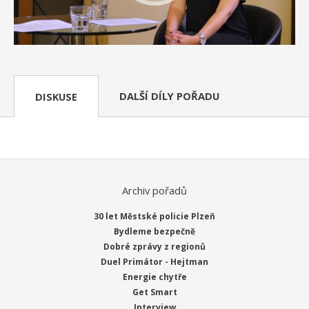
DALŠÍ DÍLY POŘADU
DISKUSE
Archiv pořadů
30 let Městské policie Plzeň
Bydleme bezpečně
Dobré zprávy z regionů
Duel Primátor - Hejtman
Energie chytře
Get Smart
Interview