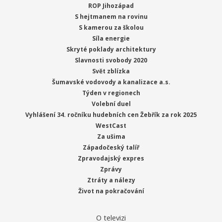
ROP Jihozápad
S hejtmanem na rovinu
S kamerou za školou
Síla energie
Skryté poklady architektury
Slavnosti svobody 2020
Svět zblízka
Šumavské vodovody a kanalizace a.s.
Týden v regionech
Volební duel
Vyhlášení 34. ročníku hudebních cen Žebřík za rok 2025
WestCast
Za ušima
Západočeský talíř
Zpravodajský expres
Zprávy
Ztráty a nálezy
Život na pokračování
O televizi