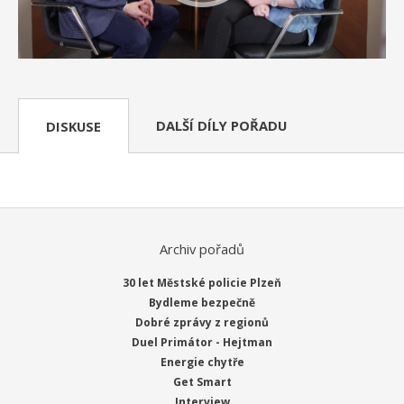
DALŠÍ DÍLY POŘADU
DISKUSE
Archiv pořadů
30 let Městské policie Plzeň
Bydleme bezpečně
Dobré zprávy z regionů
Duel Primátor - Hejtman
Energie chytře
Get Smart
Interview