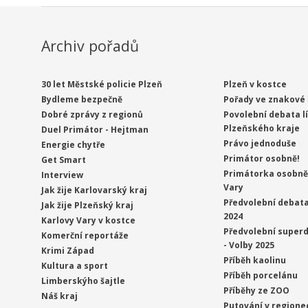
Archiv pořadů
30 let Městské policie Plzeň
Plzeň v kostce
Bydleme bezpečně
Pořady ve znakové 
Dobré zprávy z regionů
Povolební debata l
Plzeňského kraje
Duel Primátor - Hejtman
Právo jednoduše
Energie chytře
Primátor osobně!
Get Smart
Primátorka osobně 
Interview
Vary
Jak žije Karlovarský kraj
Předvolební debata
Jak žije Plzeňský kraj
2024
Karlovy Vary v kostce
Předvolební superd
Komerční reportáže
- Volby 2025
Krimi Západ
Příběh kaolinu
Kultura a sport
Příběh porcelánu
Limberskýho šajtle
Příběhy ze ZOO
Náš kraj
Putování v regione