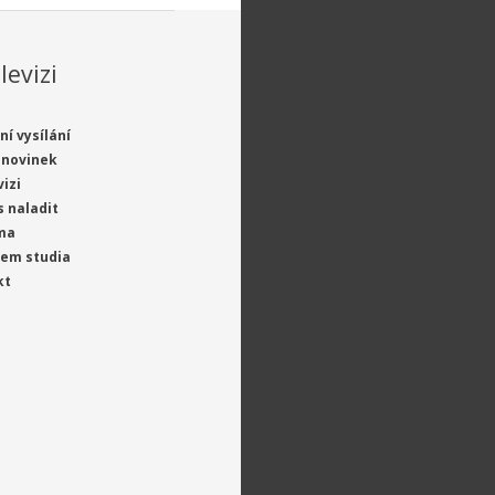
levizi
ní vysílání
 novinek
vizi
s naladit
ma
jem studia
kt