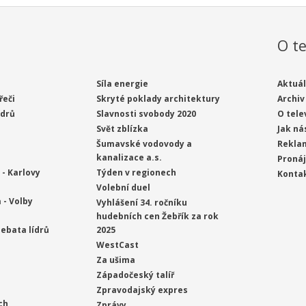
O te
Síla energie
Aktuál
řeči
Skryté poklady architektury
Archiv
ídrů
Slavnosti svobody 2020
O tele
Svět zblízka
Jak ná
Šumavské vodovody a
Rekla
kanalizace a.s.
Proná
- Karlovy
Týden v regionech
Konta
Volební duel
 - Volby
Vyhlášení 34. ročníku
hudebních cen Žebřík za rok
ebata lídrů
2025
WestCast
Za ušima
Západočeský talíř
Zpravodajský expres
ch
Zprávy