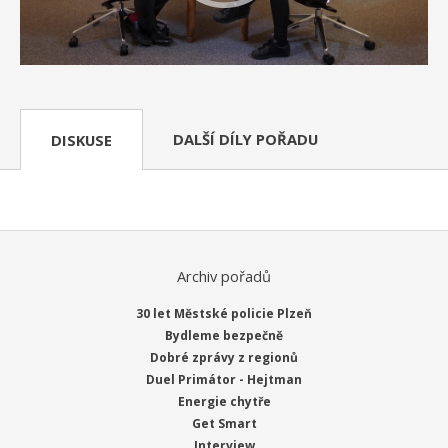
DALŠÍ DÍLY POŘADU
DISKUSE
Archiv pořadů
30 let Městské policie Plzeň
Bydleme bezpečně
Dobré zprávy z regionů
Duel Primátor - Hejtman
Energie chytře
Get Smart
Interview