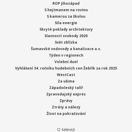
ROP Jihozápad
S hejtmanem na rovinu
S kamerou za školou
Síla energie
Skryté poklady architektury
Slavnosti svobody 2020
Svět zblízka
Šumavské vodovody a kanalizace a.s.
Týden v regionech
Volební duel
Vyhlášení 34. ročníku hudebních cen Žebřík za rok 2025
WestCast
Za ušima
Západočeský talíř
Zpravodajský expres
Zprávy
Ztráty a nálezy
Život na pokračování
O televizi