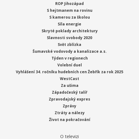
ROP Jihozápad
S hejtmanem na rovinu
S kamerou za školou
Síla energie
Skryté poklady architektury
Slavnosti svobody 2020
Svět zblízka
Šumavské vodovody a kanalizace a.s.
Týden v regionech
Volební duel
Vyhlášení 34. ročníku hudebních cen Žebřík za rok 2025
WestCast
Za ušima
Západočeský talíř
Zpravodajský expres
Zprávy
Ztráty a nálezy
Život na pokračování
O televizi