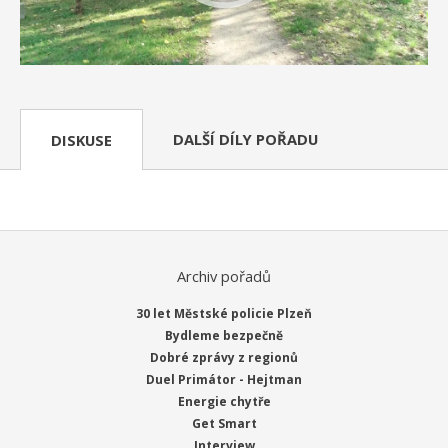
DALŠÍ DÍLY POŘADU
DISKUSE
Archiv pořadů
30 let Městské policie Plzeň
Bydleme bezpečně
Dobré zprávy z regionů
Duel Primátor - Hejtman
Energie chytře
Get Smart
Interview