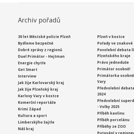
Archiv pořadů
30 let Městské policie Plzeň
Plzeň v kostce
Bydleme bezpečně
Pořady ve znakové 
Dobré zprávy z regionů
Povolební debata l
Plzeňského kraje
Duel Primátor - Hejtman
Právo jednoduše
Energie chytře
Primátor osobně!
Get Smart
Primátorka osobně 
Interview
Vary
Jak žije Karlovarský kraj
Předvolební debata
Jak žije Plzeňský kraj
2024
Karlovy Vary v kostce
Předvolební superd
Komerční reportáže
- Volby 2025
Krimi Západ
Příběh kaolinu
Kultura a sport
Příběh porcelánu
Limberskýho šajtle
Příběhy ze ZOO
Náš kraj
Putování v regione