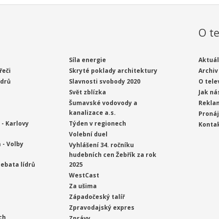
O te
Síla energie
Aktuál
řeči
Skryté poklady architektury
Archiv
ídrů
Slavnosti svobody 2020
O tele
Svět zblízka
Jak ná
Šumavské vodovody a
Rekla
kanalizace a.s.
Proná
- Karlovy
Týden v regionech
Konta
Volební duel
 - Volby
Vyhlášení 34. ročníku
hudebních cen Žebřík za rok
ebata lídrů
2025
WestCast
Za ušima
Západočeský talíř
Zpravodajský expres
ch
Zprávy