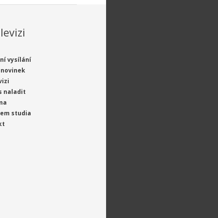
levizi
ní vysílání
 novinek
vizi
s naladit
ma
jem studia
kt