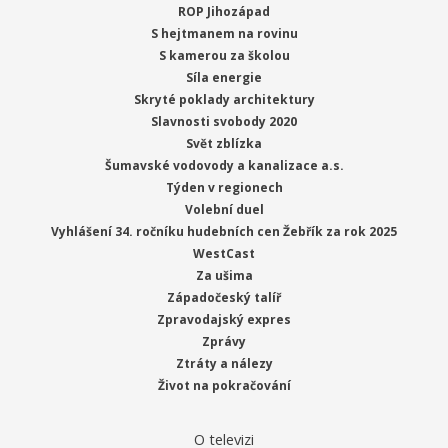
ROP Jihozápad
S hejtmanem na rovinu
S kamerou za školou
Síla energie
Skryté poklady architektury
Slavnosti svobody 2020
Svět zblízka
Šumavské vodovody a kanalizace a.s.
Týden v regionech
Volební duel
Vyhlášení 34. ročníku hudebních cen Žebřík za rok 2025
WestCast
Za ušima
Západočeský talíř
Zpravodajský expres
Zprávy
Ztráty a nálezy
Život na pokračování
O televizi