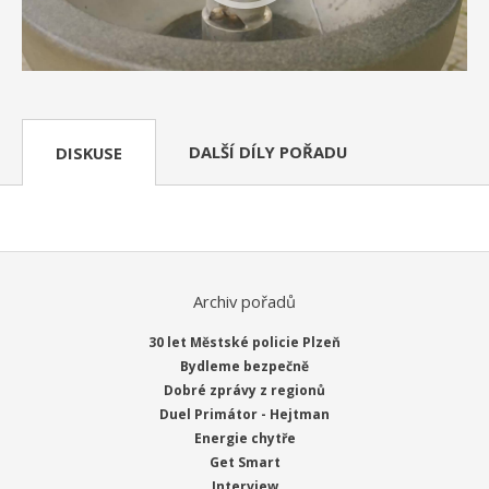
DALŠÍ DÍLY POŘADU
DISKUSE
Archiv pořadů
30 let Městské policie Plzeň
Bydleme bezpečně
Dobré zprávy z regionů
Duel Primátor - Hejtman
Energie chytře
Get Smart
Interview