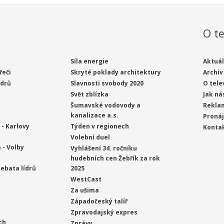
O te
Síla energie
Aktuál
řeči
Skryté poklady architektury
Archiv
ídrů
Slavnosti svobody 2020
O tele
Svět zblízka
Jak ná
Šumavské vodovody a
Rekla
kanalizace a.s.
Proná
- Karlovy
Týden v regionech
Konta
Volební duel
 - Volby
Vyhlášení 34. ročníku
hudebních cen Žebřík za rok
ebata lídrů
2025
WestCast
Za ušima
Západočeský talíř
Zpravodajský expres
ch
Zprávy