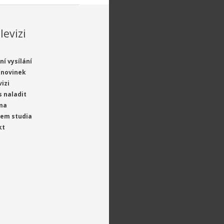
levizi
ní vysílání
 novinek
vizi
s naladit
ma
jem studia
kt