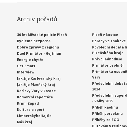
Archiv pořadů
30 let Městské policie Plzeň
Plzeň v kostce
Bydleme bezpečně
Pořady ve znakové 
Dobré zprávy z regionů
Povolební debata l
Plzeňského kraje
Duel Primátor - Hejtman
Právo jednoduše
Energie chytře
Primátor osobně!
Get Smart
Primátorka osobně 
Interview
Vary
Jak žije Karlovarský kraj
Předvolební debata
Jak žije Plzeňský kraj
2024
Karlovy Vary v kostce
Předvolební superd
Komerční reportáže
- Volby 2025
Krimi Západ
Příběh kaolinu
Kultura a sport
Příběh porcelánu
Limberskýho šajtle
Příběhy ze ZOO
Náš kraj
Putování v regione