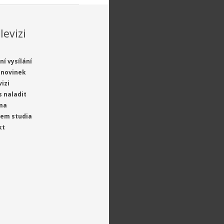
levizi
ní vysílání
 novinek
vizi
s naladit
ma
jem studia
kt