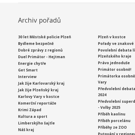
Archiv pořadů
30 let Městské policie Plzeň
Plzeň v kostce
Bydleme bezpečně
Pořady ve znakové 
Dobré zprávy z regionů
Povolební debata l
Plzeňského kraje
Duel Primátor - Hejtman
Právo jednoduše
Energie chytře
Primátor osobně!
Get Smart
Primátorka osobně 
Interview
Vary
Jak žije Karlovarský kraj
Předvolební debata
Jak žije Plzeňský kraj
2024
Karlovy Vary v kostce
Předvolební superd
Komerční reportáže
- Volby 2025
Krimi Západ
Příběh kaolinu
Kultura a sport
Příběh porcelánu
Limberskýho šajtle
Příběhy ze ZOO
Náš kraj
Putování v regione