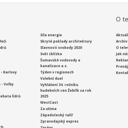
O te
Síla energie
Aktuál
řeči
Skryté poklady architektury
Archiv
ídrů
Slavnosti svobody 2020
O tele
Svět zblízka
Jak ná
Šumavské vodovody a
Rekla
kanalizace a.s.
Proná
- Karlovy
Týden v regionech
Konta
Volební duel
 - Volby
Vyhlášení 34. ročníku
hudebních cen Žebřík za rok
ebata lídrů
2025
WestCast
Za ušima
Západočeský talíř
Zpravodajský expres
ch
Zprávy