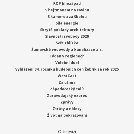
ROP Jihozápad
S hejtmanem na rovinu
S kamerou za školou
Síla energie
Skryté poklady architektury
Slavnosti svobody 2020
Svět zblízka
Šumavské vodovody a kanalizace a.s.
Týden v regionech
Volební duel
Vyhlášení 34. ročníku hudebních cen Žebřík za rok 2025
WestCast
Za ušima
Západočeský talíř
Zpravodajský expres
Zprávy
Ztráty a nálezy
Život na pokračování
O televizi