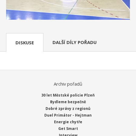
DALŠÍ DÍLY POŘADU
DISKUSE
Archiv pořadů
30 let Městské policie Plzeň
Bydleme bezpečně
Dobré zprávy z regionů
Duel Primátor - Hejtman
Energie chytře
Get Smart
Interview