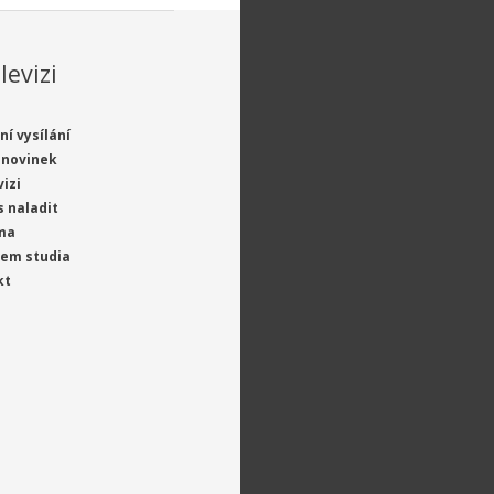
levizi
ní vysílání
 novinek
vizi
s naladit
ma
jem studia
kt