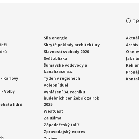
O te
Síla energie
Aktuál
řeči
Skryté poklady architektury
Archiv
ídrů
Slavnosti svobody 2020
O tele
Svět zblízka
Jak ná
Šumavské vodovody a
Rekla
kanalizace a.s.
Proná
- Karlovy
Týden v regionech
Konta
Volební duel
 - Volby
Vyhlášení 34. ročníku
hudebních cen Žebřík za rok
ebata lídrů
2025
WestCast
Za ušima
Západočeský talíř
Zpravodajský expres
ch
Zprávy