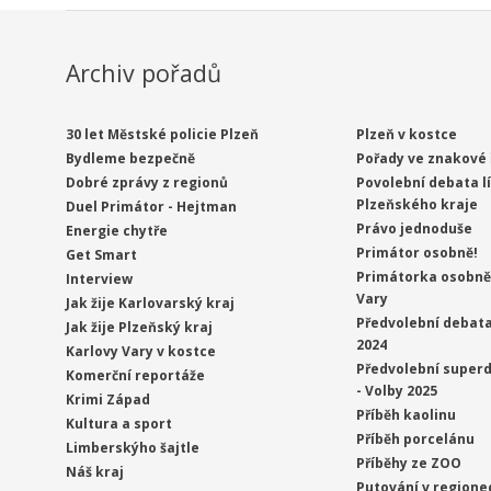
Archiv pořadů
30 let Městské policie Plzeň
Plzeň v kostce
Bydleme bezpečně
Pořady ve znakové 
Dobré zprávy z regionů
Povolební debata l
Plzeňského kraje
Duel Primátor - Hejtman
Právo jednoduše
Energie chytře
Primátor osobně!
Get Smart
Primátorka osobně 
Interview
Vary
Jak žije Karlovarský kraj
Předvolební debata
Jak žije Plzeňský kraj
2024
Karlovy Vary v kostce
Předvolební superd
Komerční reportáže
- Volby 2025
Krimi Západ
Příběh kaolinu
Kultura a sport
Příběh porcelánu
Limberskýho šajtle
Příběhy ze ZOO
Náš kraj
Putování v regione