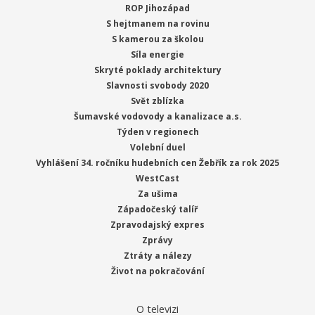
ROP Jihozápad
S hejtmanem na rovinu
S kamerou za školou
Síla energie
Skryté poklady architektury
Slavnosti svobody 2020
Svět zblízka
Šumavské vodovody a kanalizace a.s.
Týden v regionech
Volební duel
Vyhlášení 34. ročníku hudebních cen Žebřík za rok 2025
WestCast
Za ušima
Západočeský talíř
Zpravodajský expres
Zprávy
Ztráty a nálezy
Život na pokračování
O televizi