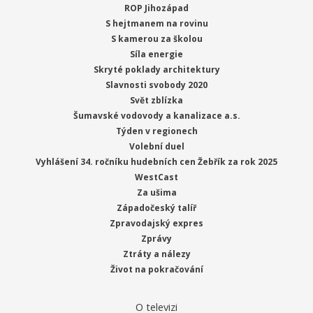
ROP Jihozápad
S hejtmanem na rovinu
S kamerou za školou
Síla energie
Skryté poklady architektury
Slavnosti svobody 2020
Svět zblízka
Šumavské vodovody a kanalizace a.s.
Týden v regionech
Volební duel
Vyhlášení 34. ročníku hudebních cen Žebřík za rok 2025
WestCast
Za ušima
Západočeský talíř
Zpravodajský expres
Zprávy
Ztráty a nálezy
Život na pokračování
O televizi