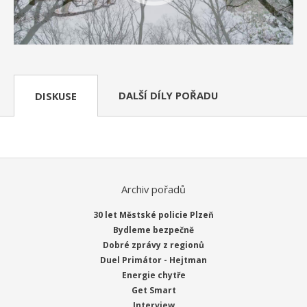
DALŠÍ DÍLY POŘADU
DISKUSE
Archiv pořadů
30 let Městské policie Plzeň
Bydleme bezpečně
Dobré zprávy z regionů
Duel Primátor - Hejtman
Energie chytře
Get Smart
Interview