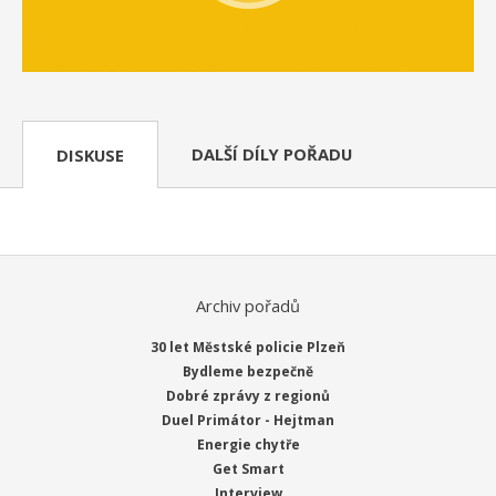
DALŠÍ DÍLY POŘADU
DISKUSE
Archiv pořadů
30 let Městské policie Plzeň
Bydleme bezpečně
Dobré zprávy z regionů
Duel Primátor - Hejtman
Energie chytře
Get Smart
Interview