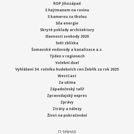
ROP Jihozápad
S hejtmanem na rovinu
S kamerou za školou
Síla energie
Skryté poklady architektury
Slavnosti svobody 2020
Svět zblízka
Šumavské vodovody a kanalizace a.s.
Týden v regionech
Volební duel
Vyhlášení 34. ročníku hudebních cen Žebřík za rok 2025
WestCast
Za ušima
Západočeský talíř
Zpravodajský expres
Zprávy
Ztráty a nálezy
Život na pokračování
O televizi