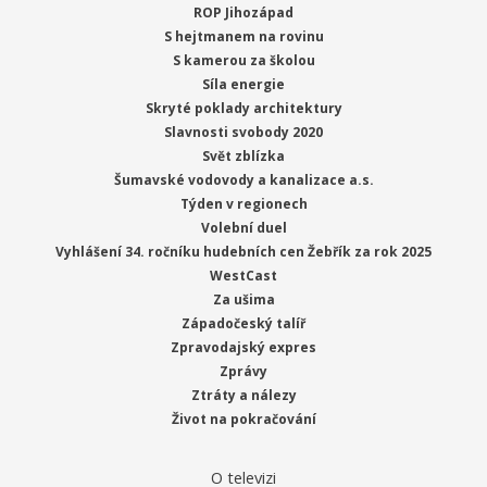
ROP Jihozápad
S hejtmanem na rovinu
S kamerou za školou
Síla energie
Skryté poklady architektury
Slavnosti svobody 2020
Svět zblízka
Šumavské vodovody a kanalizace a.s.
Týden v regionech
Volební duel
Vyhlášení 34. ročníku hudebních cen Žebřík za rok 2025
WestCast
Za ušima
Západočeský talíř
Zpravodajský expres
Zprávy
Ztráty a nálezy
Život na pokračování
O televizi