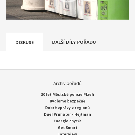
DALŠÍ DÍLY POŘADU
DISKUSE
Archiv pořadů
30 let Městské policie Plzeň
Bydleme bezpečně
Dobré zprávy z regionů
Duel Primátor - Hejtman
Energie chytře
Get Smart
Interview