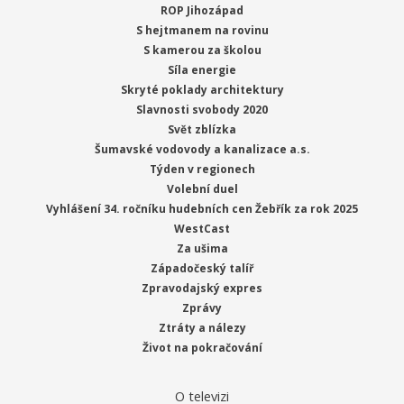
ROP Jihozápad
S hejtmanem na rovinu
S kamerou za školou
Síla energie
Skryté poklady architektury
Slavnosti svobody 2020
Svět zblízka
Šumavské vodovody a kanalizace a.s.
Týden v regionech
Volební duel
Vyhlášení 34. ročníku hudebních cen Žebřík za rok 2025
WestCast
Za ušima
Západočeský talíř
Zpravodajský expres
Zprávy
Ztráty a nálezy
Život na pokračování
O televizi