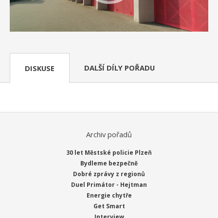
DALŠÍ DÍLY POŘADU
DISKUSE
Archiv pořadů
30 let Městské policie Plzeň
Bydleme bezpečně
Dobré zprávy z regionů
Duel Primátor - Hejtman
Energie chytře
Get Smart
Interview