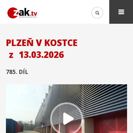
PLZEŇ V KOSTCE
z
13.03.2026
785. DÍL