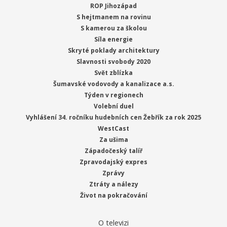
ROP Jihozápad
S hejtmanem na rovinu
S kamerou za školou
Síla energie
Skryté poklady architektury
Slavnosti svobody 2020
Svět zblízka
Šumavské vodovody a kanalizace a.s.
Týden v regionech
Volební duel
Vyhlášení 34. ročníku hudebních cen Žebřík za rok 2025
WestCast
Za ušima
Západočeský talíř
Zpravodajský expres
Zprávy
Ztráty a nálezy
Život na pokračování
O televizi