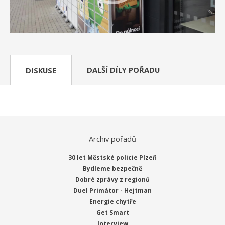
DALŠÍ DÍLY POŘADU
DISKUSE
Archiv pořadů
30 let Městské policie Plzeň
Bydleme bezpečně
Dobré zprávy z regionů
Duel Primátor - Hejtman
Energie chytře
Get Smart
Interview