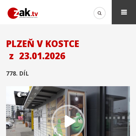
PLZEŇ V KOSTCE
z
23.01.2026
778. DÍL