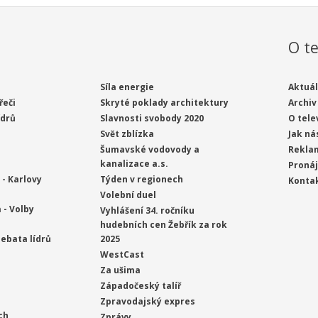
O te
Síla energie
Aktuál
řeči
Skryté poklady architektury
Archiv
ídrů
Slavnosti svobody 2020
O tele
Svět zblízka
Jak ná
Šumavské vodovody a
Rekla
kanalizace a.s.
Proná
- Karlovy
Týden v regionech
Konta
Volební duel
 - Volby
Vyhlášení 34. ročníku
hudebních cen Žebřík za rok
ebata lídrů
2025
WestCast
Za ušima
Západočeský talíř
Zpravodajský expres
ch
Zprávy