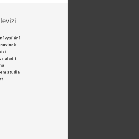
levizi
ní vysílání
 novinek
vizi
s naladit
ma
jem studia
kt