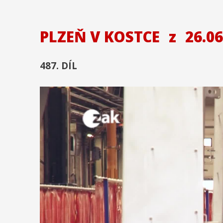
PLZEŇ V KOSTCE
z
26.06
487. DÍL