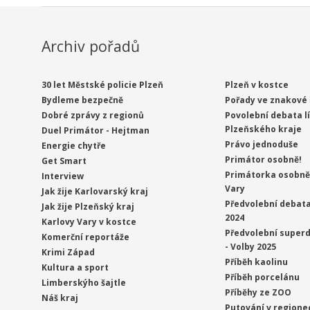
Archiv pořadů
30 let Městské policie Plzeň
Plzeň v kostce
Bydleme bezpečně
Pořady ve znakové 
Dobré zprávy z regionů
Povolební debata l
Plzeňského kraje
Duel Primátor - Hejtman
Právo jednoduše
Energie chytře
Primátor osobně!
Get Smart
Primátorka osobně 
Interview
Vary
Jak žije Karlovarský kraj
Předvolební debata
Jak žije Plzeňský kraj
2024
Karlovy Vary v kostce
Předvolební superd
Komerční reportáže
- Volby 2025
Krimi Západ
Příběh kaolinu
Kultura a sport
Příběh porcelánu
Limberskýho šajtle
Příběhy ze ZOO
Náš kraj
Putování v regione