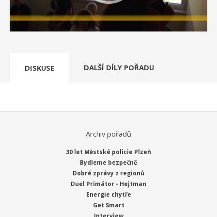
DALŠÍ DÍLY POŘADU
DISKUSE
Archiv pořadů
30 let Městské policie Plzeň
Bydleme bezpečně
Dobré zprávy z regionů
Duel Primátor - Hejtman
Energie chytře
Get Smart
Interview