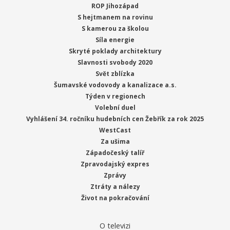
ROP Jihozápad
S hejtmanem na rovinu
S kamerou za školou
Síla energie
Skryté poklady architektury
Slavnosti svobody 2020
Svět zblízka
Šumavské vodovody a kanalizace a.s.
Týden v regionech
Volební duel
Vyhlášení 34. ročníku hudebních cen Žebřík za rok 2025
WestCast
Za ušima
Západočeský talíř
Zpravodajský expres
Zprávy
Ztráty a nálezy
Život na pokračování
O televizi