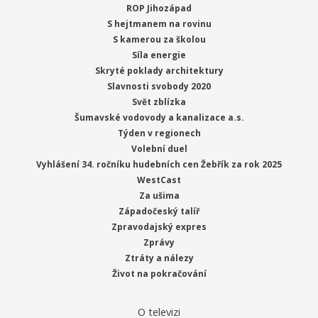
ROP Jihozápad
S hejtmanem na rovinu
S kamerou za školou
Síla energie
Skryté poklady architektury
Slavnosti svobody 2020
Svět zblízka
Šumavské vodovody a kanalizace a.s.
Týden v regionech
Volební duel
Vyhlášení 34. ročníku hudebních cen Žebřík za rok 2025
WestCast
Za ušima
Západočeský talíř
Zpravodajský expres
Zprávy
Ztráty a nálezy
Život na pokračování
O televizi