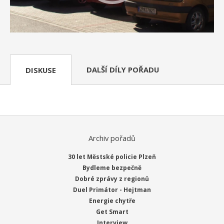
DALŠÍ DÍLY POŘADU
DISKUSE
Archiv pořadů
30 let Městské policie Plzeň
Bydleme bezpečně
Dobré zprávy z regionů
Duel Primátor - Hejtman
Energie chytře
Get Smart
Interview