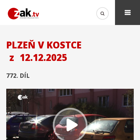
PLZEŇ V KOSTCE
z
12.12.2025
772. DÍL