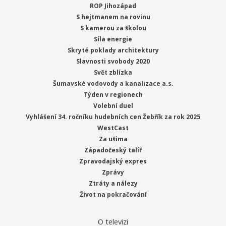
ROP Jihozápad
S hejtmanem na rovinu
S kamerou za školou
Síla energie
Skryté poklady architektury
Slavnosti svobody 2020
Svět zblízka
Šumavské vodovody a kanalizace a.s.
Týden v regionech
Volební duel
Vyhlášení 34. ročníku hudebních cen Žebřík za rok 2025
WestCast
Za ušima
Západočeský talíř
Zpravodajský expres
Zprávy
Ztráty a nálezy
Život na pokračování
O televizi