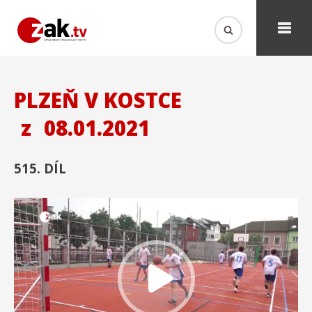
PLZEŇ V KOSTCE
z
08.01.2021
515. DÍL