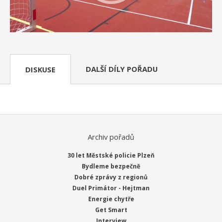
DALŠÍ DÍLY POŘADU
DISKUSE
Archiv pořadů
30 let Městské policie Plzeň
Bydleme bezpečně
Dobré zprávy z regionů
Duel Primátor - Hejtman
Energie chytře
Get Smart
Interview