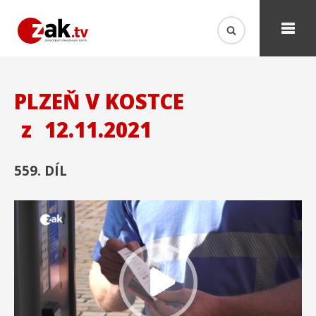
PLZEŇ V KOSTCE
z
12.11.2021
559. DÍL