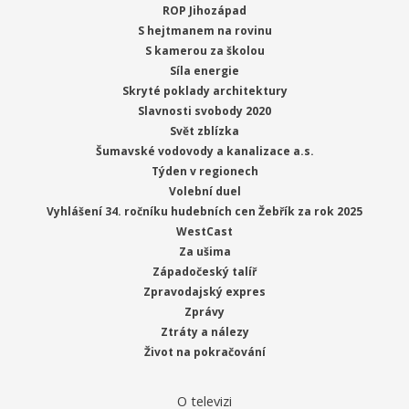
ROP Jihozápad
S hejtmanem na rovinu
S kamerou za školou
Síla energie
Skryté poklady architektury
Slavnosti svobody 2020
Svět zblízka
Šumavské vodovody a kanalizace a.s.
Týden v regionech
Volební duel
Vyhlášení 34. ročníku hudebních cen Žebřík za rok 2025
WestCast
Za ušima
Západočeský talíř
Zpravodajský expres
Zprávy
Ztráty a nálezy
Život na pokračování
O televizi