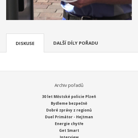
DALŠÍ DÍLY POŘADU
DISKUSE
Archiv pořadů
30 let Městské policie Plzeň
Bydleme bezpečně
Dobré zprávy z regionů
Duel Primátor - Hejtman
Energie chytře
Get Smart
Interview