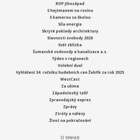
ROP Jihozápad
S hejtmanem na rovinu
S kamerou za školou
Síla energie
Skryté poklady architektury
Slavnosti svobody 2020
Svět zblízka
Šumavské vodovody a kanalizace a.s.
Týden v regionech
Volební duel
Vyhlášení 34. ročníku hudebních cen Žebřík za rok 2025
WestCast
Za ušima
Západočeský talíř
Zpravodajský expres
Zprávy
Ztráty a nálezy
Život na pokračování
O televizi