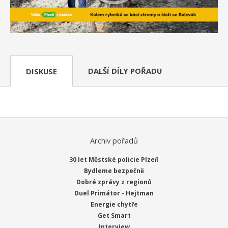
DALŠÍ DÍLY POŘADU
DISKUSE
Archiv pořadů
30 let Městské policie Plzeň
Bydleme bezpečně
Dobré zprávy z regionů
Duel Primátor - Hejtman
Energie chytře
Get Smart
Interview