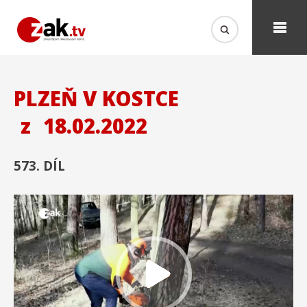
PLZEŇ V KOSTCE
z
18.02.2022
573. DÍL