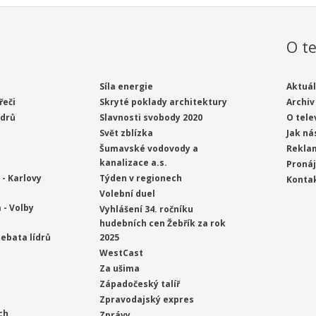
O te
Síla energie
Aktuál
řeči
Skryté poklady architektury
Archiv
ídrů
Slavnosti svobody 2020
O tele
Svět zblízka
Jak ná
Šumavské vodovody a
Rekla
kanalizace a.s.
Proná
- Karlovy
Týden v regionech
Konta
Volební duel
 - Volby
Vyhlášení 34. ročníku
hudebních cen Žebřík za rok
ebata lídrů
2025
WestCast
Za ušima
Západočeský talíř
Zpravodajský expres
ch
Zprávy