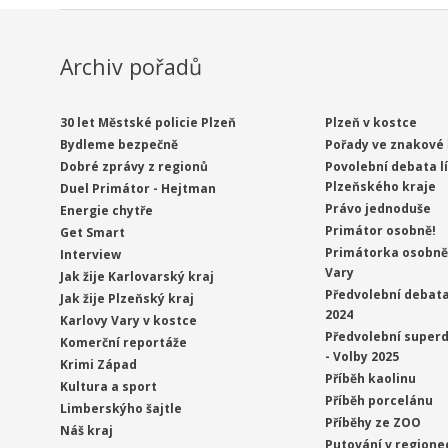
Archiv pořadů
30 let Městské policie Plzeň
Plzeň v kostce
Bydleme bezpečně
Pořady ve znakové 
Dobré zprávy z regionů
Povolební debata l
Plzeňského kraje
Duel Primátor - Hejtman
Právo jednoduše
Energie chytře
Primátor osobně!
Get Smart
Primátorka osobně 
Interview
Vary
Jak žije Karlovarský kraj
Předvolební debata
Jak žije Plzeňský kraj
2024
Karlovy Vary v kostce
Předvolební superd
Komerční reportáže
- Volby 2025
Krimi Západ
Příběh kaolinu
Kultura a sport
Příběh porcelánu
Limberskýho šajtle
Příběhy ze ZOO
Náš kraj
Putování v regione