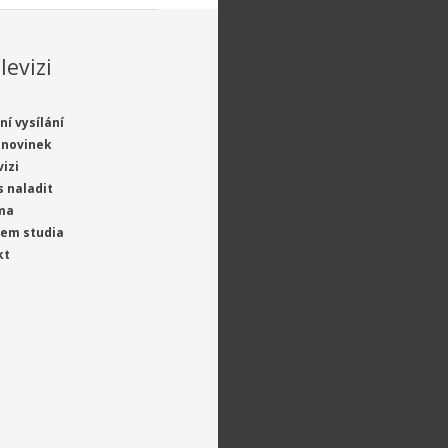
levizi
ní vysílání
 novinek
vizi
s naladit
ma
jem studia
kt