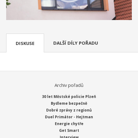
DALŠÍ DÍLY POŘADU
DISKUSE
Archiv pořadů
30 let Městské policie Plzeň
Bydleme bezpečně
Dobré zprávy z regionů
Duel Primátor - Hejtman
Energie chytře
Get Smart
Interview