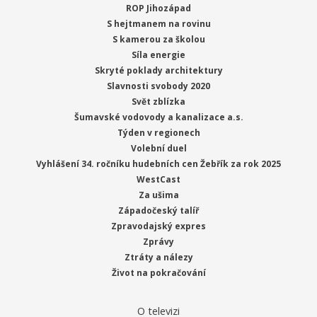
ROP Jihozápad
S hejtmanem na rovinu
S kamerou za školou
Síla energie
Skryté poklady architektury
Slavnosti svobody 2020
Svět zblízka
Šumavské vodovody a kanalizace a.s.
Týden v regionech
Volební duel
Vyhlášení 34. ročníku hudebních cen Žebřík za rok 2025
WestCast
Za ušima
Západočeský talíř
Zpravodajský expres
Zprávy
Ztráty a nálezy
Život na pokračování
O televizi