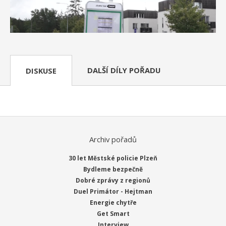
DALŠÍ DÍLY POŘADU
DISKUSE
Archiv pořadů
30 let Městské policie Plzeň
Bydleme bezpečně
Dobré zprávy z regionů
Duel Primátor - Hejtman
Energie chytře
Get Smart
Interview