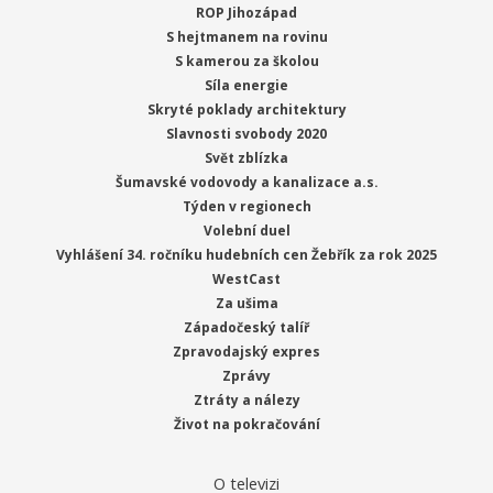
ROP Jihozápad
S hejtmanem na rovinu
S kamerou za školou
Síla energie
Skryté poklady architektury
Slavnosti svobody 2020
Svět zblízka
Šumavské vodovody a kanalizace a.s.
Týden v regionech
Volební duel
Vyhlášení 34. ročníku hudebních cen Žebřík za rok 2025
WestCast
Za ušima
Západočeský talíř
Zpravodajský expres
Zprávy
Ztráty a nálezy
Život na pokračování
O televizi