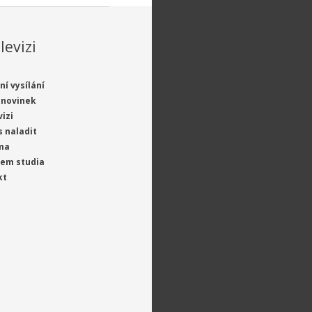
levizi
ní vysílání
 novinek
vizi
s naladit
ma
jem studia
kt