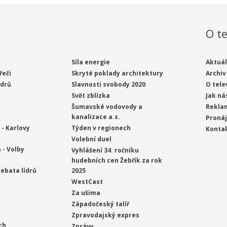
O te
Síla energie
Aktuál
řeči
Skryté poklady architektury
Archiv
ídrů
Slavnosti svobody 2020
O tele
Svět zblízka
Jak ná
Šumavské vodovody a
Rekla
kanalizace a.s.
Proná
- Karlovy
Týden v regionech
Konta
Volební duel
 - Volby
Vyhlášení 34. ročníku
hudebních cen Žebřík za rok
ebata lídrů
2025
WestCast
Za ušima
Západočeský talíř
Zpravodajský expres
ch
Zprávy