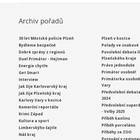
Archiv pořadů
30 let Městské policie Plzeň
Plzeň v kostce
Bydleme bezpečně
Pořady ve znakové 
Dobré zprávy z regionů
Povolební debata l
Plzeňského kraje
Duel Primátor - Hejtman
Právo jednoduše
Energie chytře
Primátor osobně!
Get Smart
Primátorka osobně 
Interview
Vary
Jak žije Karlovarský kraj
Předvolební debata
Jak žije Plzeňský kraj
2024
Karlovy Vary v kostce
Předvolební superd
Komerční reportáže
- Volby 2025
Krimi Západ
Příběh kaolinu
Kultura a sport
Příběh porcelánu
Limberskýho šajtle
Příběhy ze ZOO
Náš kraj
Putování v regione