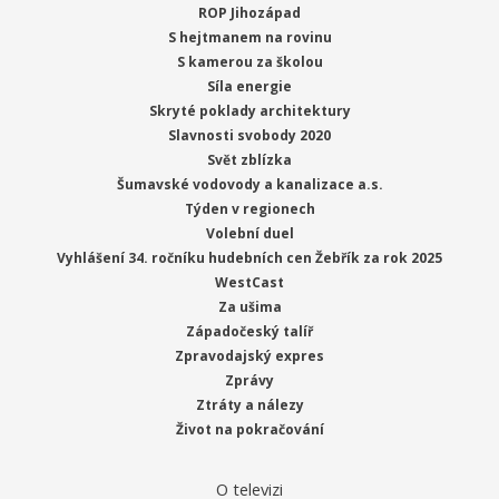
ROP Jihozápad
S hejtmanem na rovinu
S kamerou za školou
Síla energie
Skryté poklady architektury
Slavnosti svobody 2020
Svět zblízka
Šumavské vodovody a kanalizace a.s.
Týden v regionech
Volební duel
Vyhlášení 34. ročníku hudebních cen Žebřík za rok 2025
WestCast
Za ušima
Západočeský talíř
Zpravodajský expres
Zprávy
Ztráty a nálezy
Život na pokračování
O televizi