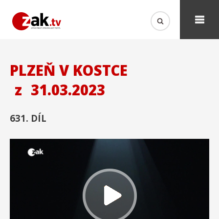
PLZEŇ V KOSTCE
z
31.03.2023
631. DÍL