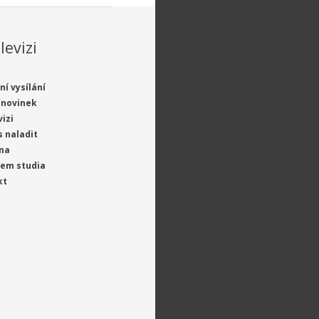
levizi
ní vysílání
 novinek
vizi
s naladit
ma
jem studia
kt