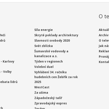
O te
Síla energie
Aktuál
řeči
Skryté poklady architektury
Archiv
ídrů
Slavnosti svobody 2020
O tele
Svět zblízka
Jak ná
Šumavské vodovody a
Rekla
kanalizace a.s.
Proná
- Karlovy
Týden v regionech
Konta
Volební duel
 - Volby
Vyhlášení 34. ročníku
hudebních cen Žebřík za rok
ebata lídrů
2025
WestCast
Za ušima
Západočeský talíř
Zpravodajský expres
ch
Zprávy