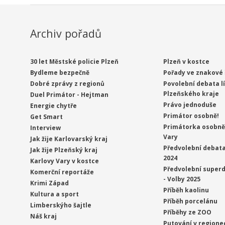
Archiv pořadů
30 let Městské policie Plzeň
Plzeň v kostce
Bydleme bezpečně
Pořady ve znakové 
Dobré zprávy z regionů
Povolební debata l
Plzeňského kraje
Duel Primátor - Hejtman
Právo jednoduše
Energie chytře
Primátor osobně!
Get Smart
Primátorka osobně 
Interview
Vary
Jak žije Karlovarský kraj
Předvolební debata
Jak žije Plzeňský kraj
2024
Karlovy Vary v kostce
Předvolební superd
Komerční reportáže
- Volby 2025
Krimi Západ
Příběh kaolinu
Kultura a sport
Příběh porcelánu
Limberskýho šajtle
Příběhy ze ZOO
Náš kraj
Putování v regione