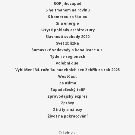
ROP Jihozápad
S hejtmanem na rovinu
S kamerou za školou
Síla energie
Skryté poklady architektury
Slavnosti svobody 2020
Svět zblízka
Šumavské vodovody a kanalizace a.s.
Týden v regionech
Volební duel
Vyhlášení 34. ročníku hudebních cen Žebřík za rok 2025
WestCast
Za ušima
Západočeský talíř
Zpravodajský expres
Zprávy
Ztráty a nálezy
Život na pokračování
O televizi