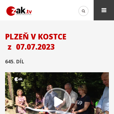
PLZEŇ V KOSTCE
z
07.07.2023
645. DÍL