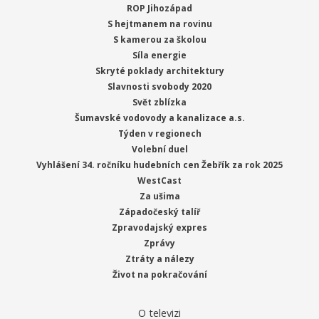
ROP Jihozápad
S hejtmanem na rovinu
S kamerou za školou
Síla energie
Skryté poklady architektury
Slavnosti svobody 2020
Svět zblízka
Šumavské vodovody a kanalizace a.s.
Týden v regionech
Volební duel
Vyhlášení 34. ročníku hudebních cen Žebřík za rok 2025
WestCast
Za ušima
Západočeský talíř
Zpravodajský expres
Zprávy
Ztráty a nálezy
Život na pokračování
O televizi