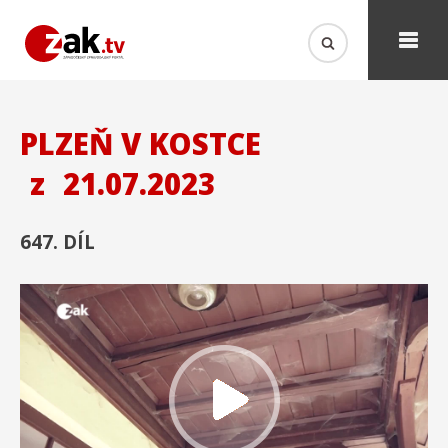
PLZEŇ V KOSTCE
z
21.07.2023
647. DÍL