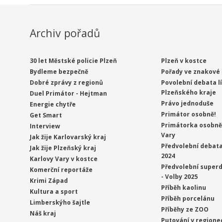
Archiv pořadů
30 let Městské policie Plzeň
Plzeň v kostce
Bydleme bezpečně
Pořady ve znakové 
Dobré zprávy z regionů
Povolební debata l
Plzeňského kraje
Duel Primátor - Hejtman
Právo jednoduše
Energie chytře
Primátor osobně!
Get Smart
Primátorka osobně 
Interview
Vary
Jak žije Karlovarský kraj
Předvolební debata
Jak žije Plzeňský kraj
2024
Karlovy Vary v kostce
Předvolební superd
Komerční reportáže
- Volby 2025
Krimi Západ
Příběh kaolinu
Kultura a sport
Příběh porcelánu
Limberskýho šajtle
Příběhy ze ZOO
Náš kraj
Putování v regione