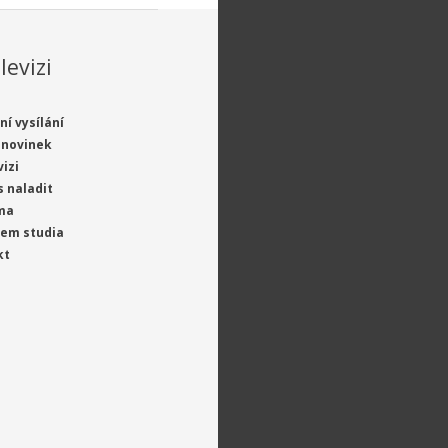
levizi
ní vysílání
 novinek
vizi
s naladit
ma
jem studia
kt