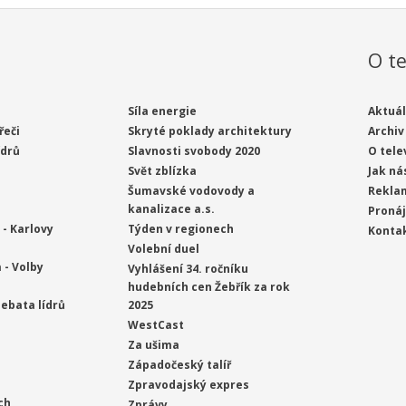
O te
Síla energie
Aktuál
řeči
Skryté poklady architektury
Archiv
ídrů
Slavnosti svobody 2020
O tele
Svět zblízka
Jak ná
Šumavské vodovody a
Rekla
kanalizace a.s.
Proná
- Karlovy
Týden v regionech
Konta
Volební duel
 - Volby
Vyhlášení 34. ročníku
hudebních cen Žebřík za rok
ebata lídrů
2025
WestCast
Za ušima
Západočeský talíř
Zpravodajský expres
ch
Zprávy