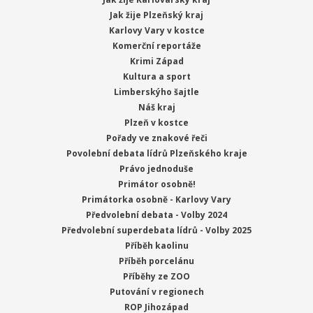
Jak žije Plzeňský kraj
Karlovy Vary v kostce
Komerční reportáže
Krimi Západ
Kultura a sport
Limberskýho šajtle
Náš kraj
Plzeň v kostce
Pořady ve znakové řeči
Povolební debata lídrů Plzeňského kraje
Právo jednoduše
Primátor osobně!
Primátorka osobně - Karlovy Vary
Předvolební debata - Volby 2024
Předvolební superdebata lídrů - Volby 2025
Příběh kaolinu
Příběh porcelánu
Příběhy ze ZOO
Putování v regionech
ROP Jihozápad