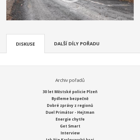
DALŠÍ DÍLY POŘADU
DISKUSE
Archiv pořadů
30 let Městské policie Plzeň
Bydleme bezpečně
Dobré zprávy z regionů
Duel Primátor - Hejtman
Energie chytře
Get Smart
Interview
Jak žije Karlovarský kraj