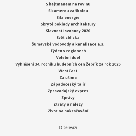
S hejtmanem na rovinu
S kamerou za školou
Síla energie
Skryté poklady architektury
Slavnosti svobody 2020
Svět zblízka
Šumavské vodovody a kanalizace a.s.
Týden v regionech
Volební duel
Vyhlášení 34. ročníku hudebních cen Žebřík za rok 2025
WestCast
Za ušima
Západočeský talíř
Zpravodajský expres
Zprávy
Ztráty a nálezy
Život na pokračování
O televizi