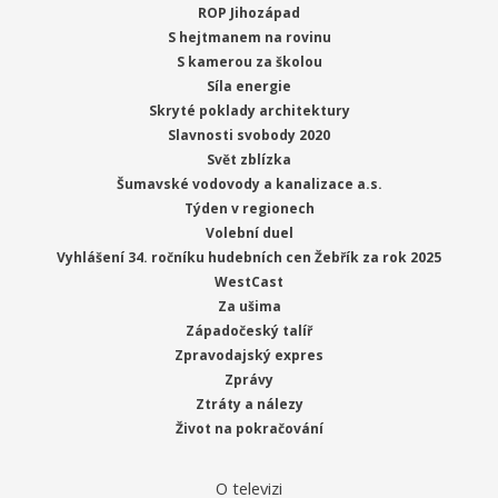
ROP Jihozápad
S hejtmanem na rovinu
S kamerou za školou
Síla energie
Skryté poklady architektury
Slavnosti svobody 2020
Svět zblízka
Šumavské vodovody a kanalizace a.s.
Týden v regionech
Volební duel
Vyhlášení 34. ročníku hudebních cen Žebřík za rok 2025
WestCast
Za ušima
Západočeský talíř
Zpravodajský expres
Zprávy
Ztráty a nálezy
Život na pokračování
O televizi