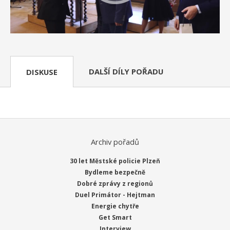
DALŠÍ DÍLY POŘADU
DISKUSE
Archiv pořadů
30 let Městské policie Plzeň
Bydleme bezpečně
Dobré zprávy z regionů
Duel Primátor - Hejtman
Energie chytře
Get Smart
Interview