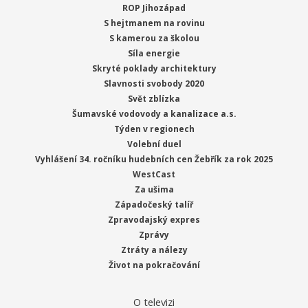
ROP Jihozápad
S hejtmanem na rovinu
S kamerou za školou
Síla energie
Skryté poklady architektury
Slavnosti svobody 2020
Svět zblízka
Šumavské vodovody a kanalizace a.s.
Týden v regionech
Volební duel
Vyhlášení 34. ročníku hudebních cen Žebřík za rok 2025
WestCast
Za ušima
Západočeský talíř
Zpravodajský expres
Zprávy
Ztráty a nálezy
Život na pokračování
O televizi