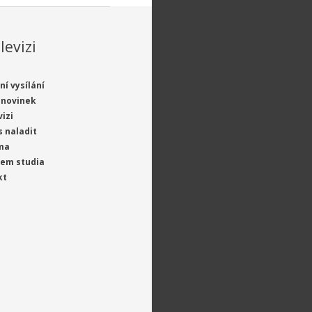
levizi
ní vysílání
 novinek
vizi
s naladit
ma
jem studia
kt