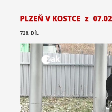
PLZEŇ V KOSTCE
z
07.02
728. DÍL