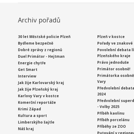
Archiv pořadů
30 let Městské policie Plzeň
Plzeň v kostce
Bydleme bezpečně
Pořady ve znakové 
Dobré zprávy z regionů
Povolební debata l
Plzeňského kraje
Duel Primátor - Hejtman
Právo jednoduše
Energie chytře
Primátor osobně!
Get Smart
Primátorka osobně 
Interview
Vary
Jak žije Karlovarský kraj
Předvolební debata
Jak žije Plzeňský kraj
2024
Karlovy Vary v kostce
Předvolební superd
Komerční reportáže
- Volby 2025
Krimi Západ
Příběh kaolinu
Kultura a sport
Příběh porcelánu
Limberskýho šajtle
Příběhy ze ZOO
Náš kraj
Putování v regione