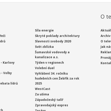
O te
Síla energie
Aktuál
řeči
Skryté poklady architektury
Archiv
ídrů
Slavnosti svobody 2020
O tele
Svět zblízka
Jak ná
Šumavské vodovody a
Rekla
kanalizace a.s.
Proná
- Karlovy
Týden v regionech
Konta
Volební duel
 - Volby
Vyhlášení 34. ročníku
hudebních cen Žebřík za rok
ebata lídrů
2025
WestCast
Za ušima
Západočeský talíř
Zpravodajský expres
ch
Zprávy