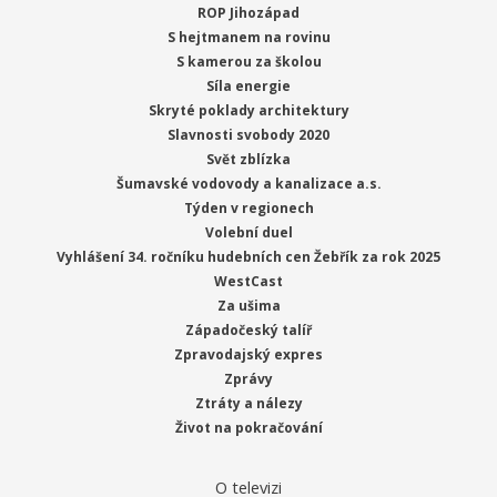
ROP Jihozápad
S hejtmanem na rovinu
S kamerou za školou
Síla energie
Skryté poklady architektury
Slavnosti svobody 2020
Svět zblízka
Šumavské vodovody a kanalizace a.s.
Týden v regionech
Volební duel
Vyhlášení 34. ročníku hudebních cen Žebřík za rok 2025
WestCast
Za ušima
Západočeský talíř
Zpravodajský expres
Zprávy
Ztráty a nálezy
Život na pokračování
O televizi