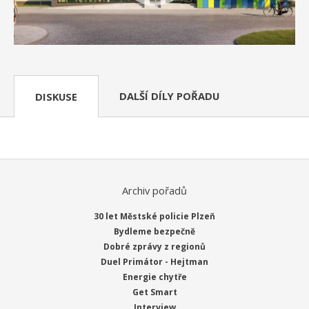
DALŠÍ DÍLY POŘADU
DISKUSE
Archiv pořadů
30 let Městské policie Plzeň
Bydleme bezpečně
Dobré zprávy z regionů
Duel Primátor - Hejtman
Energie chytře
Get Smart
Interview