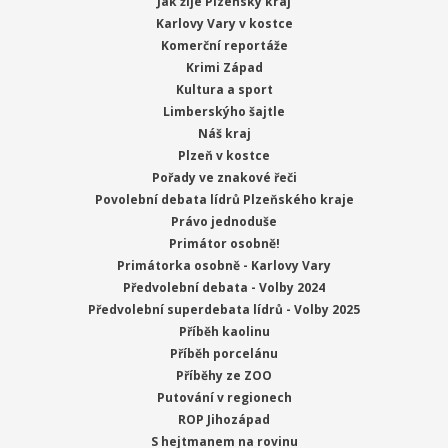
Jak žije Plzeňský kraj
Karlovy Vary v kostce
Komerční reportáže
Krimi Západ
Kultura a sport
Limberskýho šajtle
Náš kraj
Plzeň v kostce
Pořady ve znakové řeči
Povolební debata lídrů Plzeňského kraje
Právo jednoduše
Primátor osobně!
Primátorka osobně - Karlovy Vary
Předvolební debata - Volby 2024
Předvolební superdebata lídrů - Volby 2025
Příběh kaolinu
Příběh porcelánu
Příběhy ze ZOO
Putování v regionech
ROP Jihozápad
S hejtmanem na rovinu