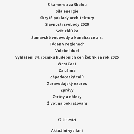
S kamerou za školou
Síla energie
Skryté poklady architektury
Slavnosti svobody 2020
Svět zblízka
Šumavské vodovody a kanalizace a.s.
Týden v regionech
Volební duel
Vyhlášení 34. ročníku hudebních cen Žebřík za rok 2025
WestCast
Za ušima
Západočeský talíř
Zpravodajský expres
Zprávy
Ztráty a nálezy
Život na pokračování
O televizi
Aktuální vysílání